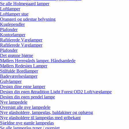
Se alle Holmegaard lamper
Loftlamper
Loftlamper stue
Orangeri og udestue belysning
Kuglependler
Plafonder
Kontorlamper
Rafińerede Væglamper
Rafińerede Væglamper
Plafonder
Det grønne hjørne
Møllers Herregårds lamper. Håndsamlede
Møllers Redesign Lamper
Stilfulde Bordlamper
Badeværelseslamper
Gulvlamper
Design dine egne lamper
Design din egen &tradition Light Forest OD2 Loft/væglampe
Design din egen pendel lampe
Nye lampedele
Oversigt alle nye lampedele
Nye glasholdere, lampeglas, baldakiner og ophæng
Nye glasholdere til lampeglas med gribekant
Sjældne nye gamle lampeglas
Se alle lampeglas typer / oversigt