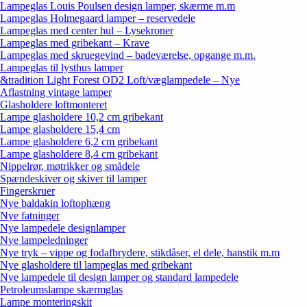
Lampeglas Louis Poulsen design lamper, skærme m.m
Lampeglas Holmegaard lamper – reservedele
Lampeglas med center hul – Lysekroner
Lampeglas med gribekant – Krave
Lampeglas med skruegevind – badeværelse, opgange m.m.
Lampeglas til lysthus lamper
&tradition Light Forest OD2 Loft/væglampedele – Nye
Aflastning vintage lamper
Glasholdere loftmonteret
Lampe glasholdere 10,2 cm gribekant
Lampe glasholdere 15,4 cm
Lampe glasholdere 6,2 cm gribekant
Lampe glasholdere 8,4 cm gribekant
Nippelrør, møtrikker og smådele
Spændeskiver og skiver til lamper
Fingerskruer
Nye baldakin loftophæng
Nye fatninger
Nye lampedele designlamper
Nye lampeledninger
Nye tryk – vippe og fodafbrydere, stikdåser, el dele, hanstik m.m
Nye glasholdere til lampeglas med gribekant
Nye lampedele til design lamper og standard lampedele
Petroleumslampe skærmglas
Lampe monteringskit