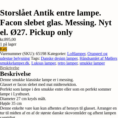
Storslået Antik entre lampe.
Facon slebet glas. Messing. Nyt
el. Ø27. Pickup only
kr.
895,00
1 på lager
Storslået
Køb
Antik
Varenummer (SKU):
65198
Kategorier:
Loftlamper
,
Orangeri og
entre
udestue belysning
Tags:
Danske design lamper
,
Håndsamlet af Møllers
lampe.
smukkelamper.dk
,
Luksus lamper
,
retro lamper
,
smukke lamper
Facon
Beskrivelse
slebet
Beskrivelse
glas.
Denne smukke klassiske lampe er i messing.
Messing.
Glasset er facon slebet med mat midtersektion.
Nyt
Perfekt som lampe i den smukke entre eller som en perfekt sommer
el.
lampe i Lysthuset.
Ø27.
Diameter 27 cm kryds målt.
Pickup
Højde 35 cm
only
Denne enkelte vare kan kun afhentes af hensyn til glasset. Arranger en
antal
tur til midten af en af de største danske skovområder og afhent lampen
samtidigt.