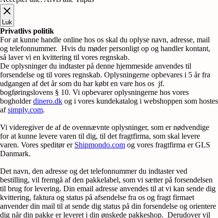
Luk
Privatlivs politik
For at kunne handle online hos os skal du oplyse navn, adresse, mail
og telefonnummer. Hvis du møder personligt op og handler kontant,
så laver vi en kvittering til vores regnskab.
De oplysninger du indtaster på denne hjemmeside anvendes til
forsendelse og til vores regnskab. Oplysningerne opbevares i 5 år fra
udgangen af det år som du har købt en vare hos os jf.
bogføringslovens § 10. Vi opbevarer oplysningerne hos vores
bogholder
dinero.dk
og i vores kundekatalog i webshoppen som hostes
af
simply.com
.
Vi videregiver de af de ovennævnte oplysninger, som er nødvendige
for at kunne levere varen til dig, til det fragtfirma, som skal levere
varen. Vores speditør er
Shipmondo.com
og vores fragtfirma er GLS
Danmark.
Det navn, den adresse og det telefonnummer du indtaster ved
bestilling, vil fremgå af den pakkelabel, som vi sætter på forsendelsen
til brug for levering. Din email adresse anvendes til at vi kan sende dig
kvittering, faktura og status på afsendelse fra os og fragt firmaet
anvender din mail til at sende dig status på din forsendelse og orientere
dig når din pakke er leveret i din ønskede pakkeshop. Derudover vil