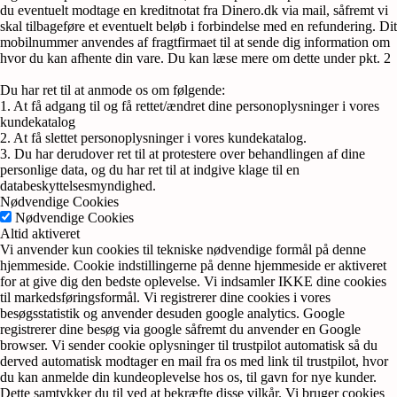
du eventuelt modtage en kreditnotat fra Dinero.dk via mail, såfremt vi
skal tilbageføre et eventuelt beløb i forbindelse med en refundering. Dit
mobilnummer anvendes af fragtfirmaet til at sende dig information om
hvor du kan afhente din vare. Du kan læse mere om dette under pkt. 2
Du har ret til at anmode os om følgende:
1. At få adgang til og få rettet/ændret dine personoplysninger i vores
kundekatalog
2. At få slettet personoplysninger i vores kundekatalog.
3. Du har derudover ret til at protestere over behandlingen af dine
personlige data, og du har ret til at indgive klage til en
databeskyttelsesmyndighed.
Nødvendige Cookies
Nødvendige Cookies
Altid aktiveret
Vi anvender kun cookies til tekniske nødvendige formål på denne
hjemmeside. Cookie indstillingerne på denne hjemmeside er aktiveret
for at give dig den bedste oplevelse. Vi indsamler IKKE dine cookies
til markedsføringsformål. Vi registrerer dine cookies i vores
besøgsstatistik og anvender desuden google analytics. Google
registrerer dine besøg via google såfremt du anvender en Google
browser. Vi sender cookie oplysninger til trustpilot automatisk så du
derved automatisk modtager en mail fra os med link til trustpilot, hvor
du kan anmelde din kundeoplevelse hos os, til gavn for nye kunder.
Dette samtykker du til ved at bekræfte disse vilkår. Vi bruger cookies