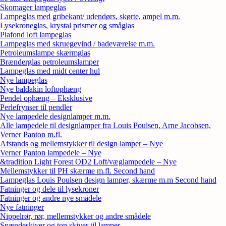
Skomager lampeglas
Lampeglas med gribekant/ udendørs, skørte, ampel m.m.
Lysekroneglas, krystal prismer og småglas
Plafond loft lampeglas
Lampeglas med skruegevind / badeværelse m.m.
Petroleumslampe skærmglas
Brænderglas petroleumslamper
Lampeglas med midt center hul
Nye lampeglas
Nye baldakin loftophæng
Pendel ophæng – Eksklusive
Perlefrynser til pendler
Nye lampedele designlamper m.m.
Alle lampedele til designlamper fra Louis Poulsen, Arne Jacobsen,
Verner Panton m.fl.
Afstands og mellemstykker til design lamper – Nye
Verner Panton lampedele – Nye
&tradition Light Forest OD2 Loft/væglampedele – Nye
Mellemstykker til PH skærme m.fl. Second hand
Lampeglas Louis Poulsen design lamper, skærme m.m Second hand
Fatninger og dele til lysekroner
Fatninger og andre nye smådele
Nye fatninger
Nippelrør, rør, mellemstykker og andre smådele
Spændeskiver og top skiver til lamper