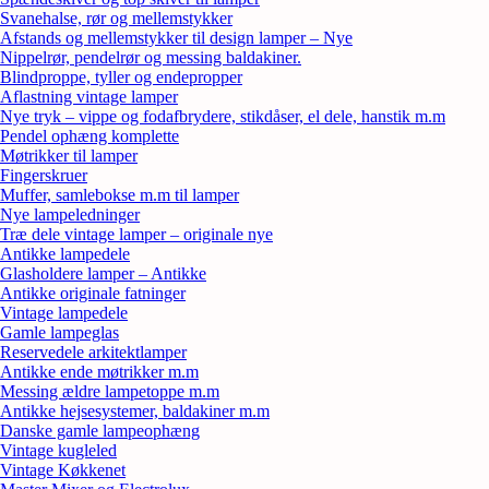
Svanehalse, rør og mellemstykker
Afstands og mellemstykker til design lamper – Nye
Nippelrør, pendelrør og messing baldakiner.
Blindproppe, tyller og endepropper
Aflastning vintage lamper
Nye tryk – vippe og fodafbrydere, stikdåser, el dele, hanstik m.m
Pendel ophæng komplette
Møtrikker til lamper
Fingerskruer
Muffer, samlebokse m.m til lamper
Nye lampeledninger
Træ dele vintage lamper – originale nye
Antikke lampedele
Glasholdere lamper – Antikke
Antikke originale fatninger
Vintage lampedele
Gamle lampeglas
Reservedele arkitektlamper
Antikke ende møtrikker m.m
Messing ældre lampetoppe m.m
Antikke hejsesystemer, baldakiner m.m
Danske gamle lampeophæng
Vintage kugleled
Vintage Køkkenet