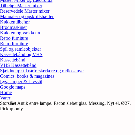
Master Mixer og Electrolux
Tilbehør Master mixer
Reservedele Master mixer
Manualer og opskriftshæfter
Køkkentilbehør
Brødmaskiner
Køkken og vækkeure
Retro furniture
Retro furniture
Spil og samleobjekter
Kassettebånd og VHS
Kassettebånd
VHS Kassettebånd
Sjældne rør til rørforstærkere og radio – nye
Comics, books & magazines
Lys, lamper & Livsstil
Google maps
Home
Varer
Storslået Antik entre lampe. Facon slebet glas. Messing. Nyt el. Ø27.
Pickup only