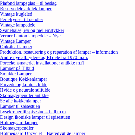
Plafond lampeglas – til beslag
Reservedele arkitektlamper
Vintage kugleled
Perlefrynser til pendler
Vintage lampedele
Svanehalse, rør og mellemstykker
Verner Panton lampedele – Nye
Vintage Lamper
Opkøb af lamper
Produktion, restaurering og reparation af lamper – information
Andre nye afbrydere og El dele fra 1970 m.m.
Porcelænsmateriel installationer antikke m.fl
Lamper på Tilbud
Smukke Lamper
Boutique Køkkenlamper
Farvede og kontrastfulde
Hvide og neutrale stilfulde
Skomagerpendler antikke
Se alle køkkenlamper
Lamper til spisestuen
Lysekroner til spisestue – hall m.m
Design ikoniske lamper til spisestuen
Holmegaard lamper
Skomagerpendler
Holmegaard Upcyclet – Bæredygtige lamper