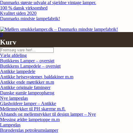
Skip
Danmarks største udvalg af sjældne vintage lamper.
to
100 % dansk virksomhed
content
Kvalitet siden 2020
Danmarks mindste lampefabrik!
0
Kurv
Søg
Vælg afdeling
Butikkens Lamper – oversigt
Butikkens Lampedele – oversigt
Antikke lampedele
Antikke hejsesystemer, baldakiner m.m
Antikke ende møtrikker m.m
Antikke originale fatninger
Danske gamle lampeophæng
Nye lampeglas
Glasholdere lamper – Antikke
Mellemstykker til PH skærme m.fl.
Afstands og mellemstykker til design lamper – Nye
Messing ældre lampetoppe m.m
Lampeglas
Brænderglas petroleumslamper