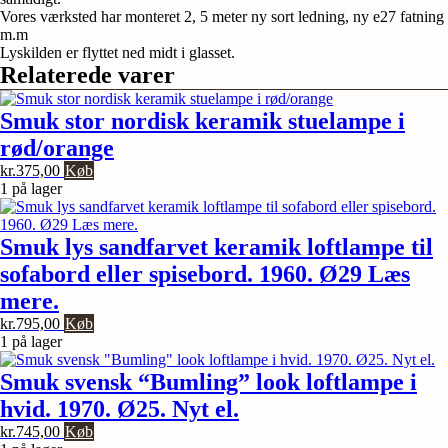
Vores værksted har monteret 2, 5 meter ny sort ledning, ny e27 fatning
m.m
Lyskilden er flyttet ned midt i glasset.
Relaterede varer
Smuk stor nordisk keramik stuelampe i
rød/orange
kr.
375,00
Køb
1 på lager
Smuk lys sandfarvet keramik loftlampe til
sofabord eller spisebord. 1960. Ø29 Læs
mere.
kr.
795,00
Køb
1 på lager
Smuk svensk “Bumling” look loftlampe i
hvid. 1970. Ø25. Nyt el.
kr.
745,00
Køb