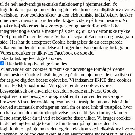
til de helt nødvendige tekniske funktioner på hjemmesiden, fx
loginfunktion på hjemmesiden og den elektroniske indkøbskurv i vores
webshop, hvor cookies sikrer, at den elektroniske indkøbskurv husker
dine varer, mens du handler eller kigger videre på hjemmesiden. Vi
ønsker høj sikkerhed hos vores gæster og har derfor heller ikke
integreret nogle sociale medier på siden og du kan derfor ikke trykke
“del produkt” eller lignende. Vi har en separat Facebook og Instagram
side. Her har du accepteret Cookie betingelser da du accepterede
vilkårene under din oprettelse af bruger hos Facebook og Instagram.
Vores produkter er tilknyttet Facebook og google.
Ikke kritisk nødvendige Cookies
Ikke kritisk nødvendige Cookies
Vi anvender kun cookies til tekniske nødvendige formål på denne
hjemmeside. Cookie indstillingerne på denne hjemmeside er aktiveret
for at give dig den bedste oplevelse. Vi indsamler IKKE dine cookies
til markedsføringsformål. Vi registrerer dine cookies i vores
besøgsstatistik og anvender desuden google analytics. Google
registrerer dine besøg via google såfremt du anvender en Google
browser. Vi sender cookie oplysninger til trustpilot automatisk så du
derved automatisk modtager en mail fra os med link til trustpilot, hvor
du kan anmelde din kundeoplevelse hos os, til gavn for nye kunder.
Dette samtykker du til ved at bekræfte disse vilkår. Vi bruger cookies
til de helt nødvendige tekniske funktioner på hjemmesiden, fx
loginfunktion på hjemmesiden og den elektroniske indkøbskurv i vores
webshop, hvor cookies sikrer, at den elektroniske indkøbskurv husker