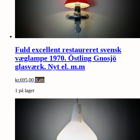
Fuld excellent restaureret svensk
væglampe 1970. Östling Gnosjö
glasværk. Nyt el. m.m
kr.
695,00
Køb
1 på lager