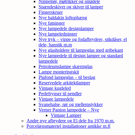
Nippelrør, møtrikker og smådele
Spændeskiver og skiver til lamper
Fingerskruer
Nye baldakin loftophæng
Nye fatninger
Nye lampedele designlamper
Nye lampeledninger
Nye tryk – vippe og fodafbrydere, stikdåser, el
dele, hanstik m.m
Nye glasholdere til lampeglas med gribekant
Nye lampedele til design lamper og standard
lampedele
Petroleumslampe skærmglas
Lampe monteringskit
Plafond lampeglas – til beslag
Reservedele arkitektlamper
Vintage kugleled
Perlefrynser til pendler
Vintage lampedele
Svanehalse, rør og mellemstykker
Verner Panton lampedele – Nye
Vintage Lamper
Andre nye afbrydere og El dele fra 1970 m.m.
Porcelænsmateriel installationer antikke m.fl