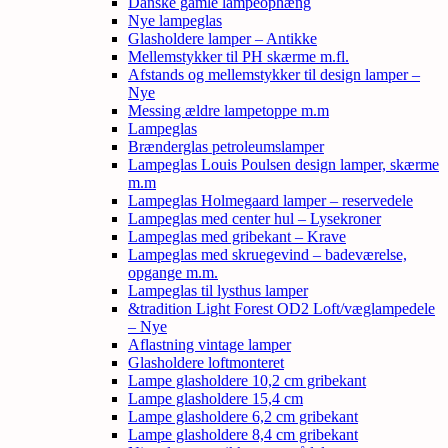
Danske gamle lampeophæng
Nye lampeglas
Glasholdere lamper – Antikke
Mellemstykker til PH skærme m.fl.
Afstands og mellemstykker til design lamper –
Nye
Messing ældre lampetoppe m.m
Lampeglas
Brænderglas petroleumslamper
Lampeglas Louis Poulsen design lamper, skærme
m.m
Lampeglas Holmegaard lamper – reservedele
Lampeglas med center hul – Lysekroner
Lampeglas med gribekant – Krave
Lampeglas med skruegevind – badeværelse,
opgange m.m.
Lampeglas til lysthus lamper
&tradition Light Forest OD2 Loft/væglampedele
– Nye
Aflastning vintage lamper
Glasholdere loftmonteret
Lampe glasholdere 10,2 cm gribekant
Lampe glasholdere 15,4 cm
Lampe glasholdere 6,2 cm gribekant
Lampe glasholdere 8,4 cm gribekant