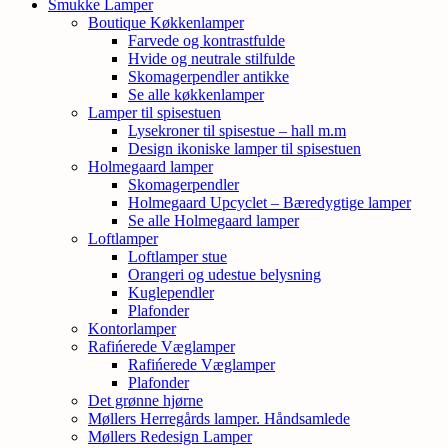
Smukke Lamper
Boutique Køkkenlamper
Farvede og kontrastfulde
Hvide og neutrale stilfulde
Skomagerpendler antikke
Se alle køkkenlamper
Lamper til spisestuen
Lysekroner til spisestue – hall m.m
Design ikoniske lamper til spisestuen
Holmegaard lamper
Skomagerpendler
Holmegaard Upcyclet – Bæredygtige lamper
Se alle Holmegaard lamper
Loftlamper
Loftlamper stue
Orangeri og udestue belysning
Kuglependler
Plafonder
Kontorlamper
Rafińerede Væglamper
Rafińerede Væglamper
Plafonder
Det grønne hjørne
Møllers Herregårds lamper. Håndsamlede
Møllers Redesign Lamper