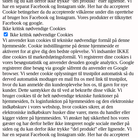
siden og du kan derfor ikke trykke “del produkt” eller lignende. Vi
har en separat Facebook og Instagram side. Her har du accepteret
Cookie betingelser da du accepterede vilkårene under din oprettelse
af bruger hos Facebook og Instagram. Vores produkter er tilknyttet
Facebook og google.
Ikke kritisk nødvendige Cookies
Ikke kritisk nødvendige Cookies
Vi anvender kun cookies til tekniske nødvendige formål på denne
hjemmeside. Cookie indstillingerne på denne hjemmeside er
aktiveret for at give dig den bedste oplevelse. Vi indsamler IKKE
dine cookies til markedsføringsformål. Vi registrerer dine cookies i
vores besøgsstatistik og anvender desuden google analytics. Google
registrerer dine besøg via google såfremt du anvender en Google
browser. Vi sender cookie oplysninger til trustpilot automatisk så du
derved automatisk modtager en mail fra os med link til trustpilot,
hvor du kan anmelde din kundeoplevelse hos os, til gavn for nye
kunder. Dette samtykker du til ved at bekræfte disse vilkår. Vi
bruger cookies til de helt nødvendige tekniske funktioner på
hjemmesiden, fx loginfunktion på hjemmesiden og den elektroniske
indkøbskurv i vores webshop, hvor cookies sikrer, at den
elektroniske indkøbskurv husker dine varer, mens du handler eller
kigger videre på hjemmesiden. Vi ønsker høj sikkerhed hos vores
gæster og har derfor heller ikke integreret nogle sociale medier på
siden og du kan derfor ikke trykke “del produkt” eller lignende. Vi
har en separat Facebook og Instagram side. Her har du accepteret