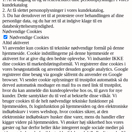
kundekatalog
2. At få slettet personoplysninger i vores kundekatalog.
3. Du har derudover ret til at protestere over behandlingen af dine
personlige data, og du har ret til at indgive klage til en
databeskyttelsesmyndighed.
Nødvendige Cookies
Nødvendige Cookies
Altid aktiveret
Vi anvender kun cookies til tekniske nødvendige formål på denne
hjemmeside. Cookie indstillingerne på denne hjemmeside er
aktiveret for at give dig den bedste oplevelse. Vi indsamler IKKE
dine cookies til markedsføringsformål. Vi registrerer dine cookies i
vores besøgsstatistik og anvender desuden google analytics. Google
registrerer dine besøg via google såfremt du anvender en Google
browser. Vi sender cookie oplysninger til trustpilot automatisk så du
derved automatisk modtager en mail fra os med link til trustpilot,
hvor du kan anmelde din kundeoplevelse hos os, til gavn for nye
kunder. Dette samtykker du til ved at bekræfte disse vilkår. Vi
bruger cookies til de helt nødvendige tekniske funktioner på
hjemmesiden, fx loginfunktion på hjemmesiden og den elektroniske
indkøbskurv i vores webshop, hvor cookies sikrer, at den
elektroniske indkøbskurv husker dine varer, mens du handler eller
kigger videre på hjemmesiden. Vi ønsker høj sikkerhed hos vores
gæster og har derfor heller ikke integreret nogle sociale medier på