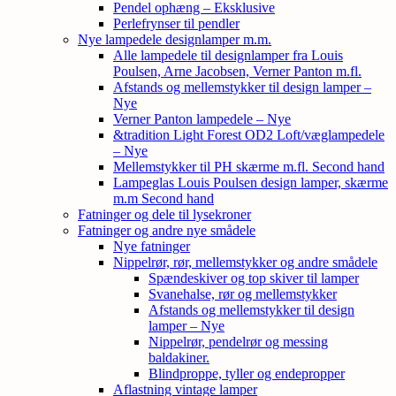
Pendel ophæng – Eksklusive
Perlefrynser til pendler
Nye lampedele designlamper m.m.
Alle lampedele til designlamper fra Louis
Poulsen, Arne Jacobsen, Verner Panton m.fl.
Afstands og mellemstykker til design lamper –
Nye
Verner Panton lampedele – Nye
&tradition Light Forest OD2 Loft/væglampedele
– Nye
Mellemstykker til PH skærme m.fl. Second hand
Lampeglas Louis Poulsen design lamper, skærme
m.m Second hand
Fatninger og dele til lysekroner
Fatninger og andre nye smådele
Nye fatninger
Nippelrør, rør, mellemstykker og andre smådele
Spændeskiver og top skiver til lamper
Svanehalse, rør og mellemstykker
Afstands og mellemstykker til design
lamper – Nye
Nippelrør, pendelrør og messing
baldakiner.
Blindproppe, tyller og endepropper
Aflastning vintage lamper