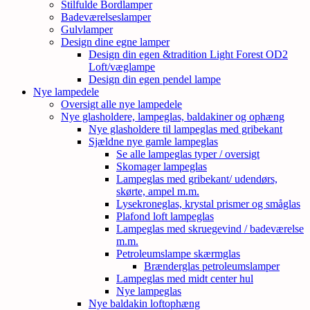
Stilfulde Bordlamper
Badeværelseslamper
Gulvlamper
Design dine egne lamper
Design din egen &tradition Light Forest OD2
Loft/væglampe
Design din egen pendel lampe
Nye lampedele
Oversigt alle nye lampedele
Nye glasholdere, lampeglas, baldakiner og ophæng
Nye glasholdere til lampeglas med gribekant
Sjældne nye gamle lampeglas
Se alle lampeglas typer / oversigt
Skomager lampeglas
Lampeglas med gribekant/ udendørs,
skørte, ampel m.m.
Lysekroneglas, krystal prismer og småglas
Plafond loft lampeglas
Lampeglas med skruegevind / badeværelse
m.m.
Petroleumslampe skærmglas
Brænderglas petroleumslamper
Lampeglas med midt center hul
Nye lampeglas
Nye baldakin loftophæng