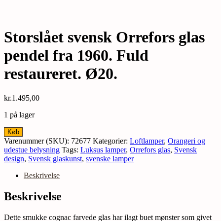
Storslået svensk Orrefors glas
pendel fra 1960. Fuld
restaureret. Ø20.
kr.
1.495,00
1 på lager
Storslået
Køb
svensk
Varenummer (SKU):
72677
Kategorier:
Loftlamper
,
Orangeri og
Orrefors
udestue belysning
Tags:
Luksus lamper
,
Orrefors glas
,
Svensk
glas
design
,
Svensk glaskunst
,
svenske lamper
pendel
fra
Beskrivelse
1960.
Fuld
Beskrivelse
restaureret.
Ø20.
Dette smukke cognac farvede glas har ilagt buet mønster som givet
antal