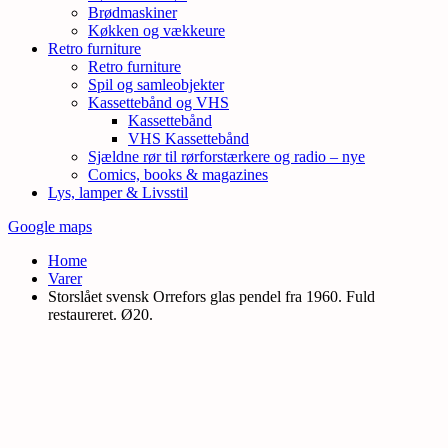
Brødmaskiner
Køkken og vækkeure
Retro furniture
Retro furniture
Spil og samleobjekter
Kassettebånd og VHS
Kassettebånd
VHS Kassettebånd
Sjældne rør til rørforstærkere og radio – nye
Comics, books & magazines
Lys, lamper & Livsstil
Google maps
Home
Varer
Storslået svensk Orrefors glas pendel fra 1960. Fuld
restaureret. Ø20.