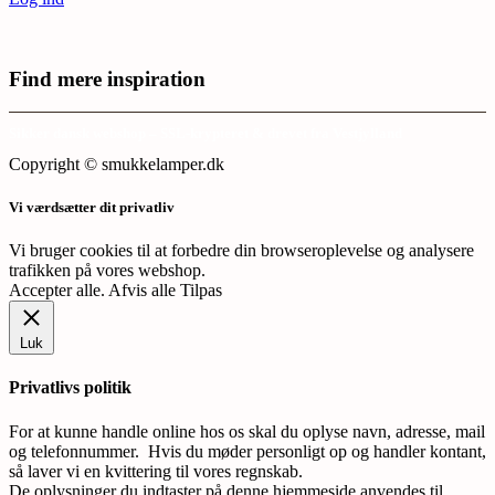
Find mere inspiration
Sikker dansk webshop – SSL-krypteret & drevet fra Vestjylland
Copyright © smukkelamper.dk
Vi værdsætter dit privatliv
Vi bruger cookies til at forbedre din browseroplevelse og analysere
trafikken på vores webshop.
Accepter alle
.
Afvis alle
Tilpas
Luk
Privatlivs politik
For at kunne handle online hos os skal du oplyse navn, adresse, mail
og telefonnummer. Hvis du møder personligt op og handler kontant,
så laver vi en kvittering til vores regnskab.
De oplysninger du indtaster på denne hjemmeside anvendes til