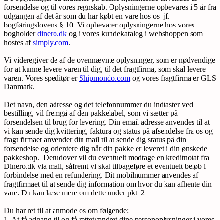
forsendelse og til vores regnskab. Oplysningerne opbevares i 5 år fra
udgangen af det år som du har købt en vare hos os jf.
bogføringslovens § 10. Vi opbevarer oplysningerne hos vores
bogholder
dinero.dk
og i vores kundekatalog i webshoppen som
hostes af
simply.com
.
Vi videregiver de af de ovennævnte oplysninger, som er nødvendige
for at kunne levere varen til dig, til det fragtfirma, som skal levere
varen. Vores speditør er
Shipmondo.com
og vores fragtfirma er GLS
Danmark.
Det navn, den adresse og det telefonnummer du indtaster ved
bestilling, vil fremgå af den pakkelabel, som vi sætter på
forsendelsen til brug for levering. Din email adresse anvendes til at
vi kan sende dig kvittering, faktura og status på afsendelse fra os og
fragt firmaet anvender din mail til at sende dig status på din
forsendelse og orientere dig når din pakke er leveret i din ønskede
pakkeshop. Derudover vil du eventuelt modtage en kreditnotat fra
Dinero.dk via mail, såfremt vi skal tilbageføre et eventuelt beløb i
forbindelse med en refundering. Dit mobilnummer anvendes af
fragtfirmaet til at sende dig information om hvor du kan afhente din
vare. Du kan læse mere om dette under pkt. 2
Du har ret til at anmode os om følgende:
1. At få adgang til og få rettet/ændret dine personoplysninger i vores