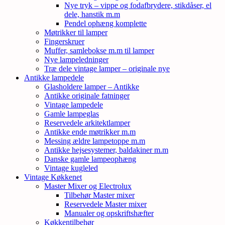
Nye tryk – vippe og fodafbrydere, stikdåser, el
dele, hanstik m.m
Pendel ophæng komplette
Møtrikker til lamper
Fingerskruer
Muffer, samlebokse m.m til lamper
Nye lampeledninger
Træ dele vintage lamper – originale nye
Antikke lampedele
Glasholdere lamper – Antikke
Antikke originale fatninger
Vintage lampedele
Gamle lampeglas
Reservedele arkitektlamper
Antikke ende møtrikker m.m
Messing ældre lampetoppe m.m
Antikke hejsesystemer, baldakiner m.m
Danske gamle lampeophæng
Vintage kugleled
Vintage Køkkenet
Master Mixer og Electrolux
Tilbehør Master mixer
Reservedele Master mixer
Manualer og opskriftshæfter
Køkkentilbehør